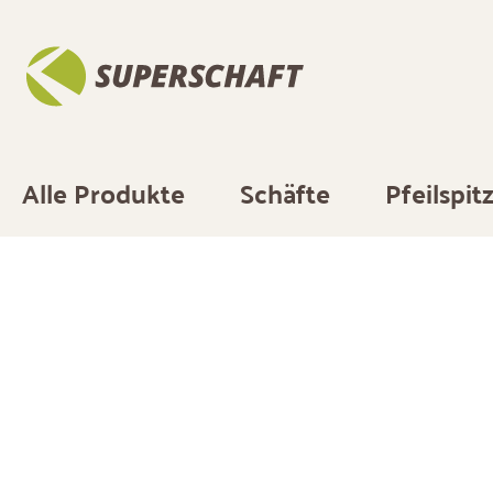
springen
Zur Hauptnavigation springen
Alle Produkte
Schäfte
Pfeilspit