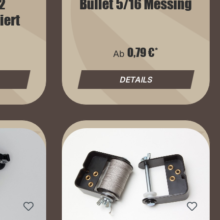
2
Bullet 5/16 Messing
iert
0,79 €*
Ab
DETAILS