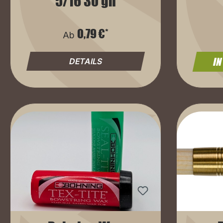
5/16 30 gn
0,79 €*
Ab
IN
DETAILS