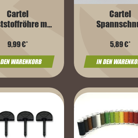
Cartel
Cartel
tstoffröhre mit
Spannschn
ckel schwarz
er für Schäfte
9,99 €*
5,89 €*
 DEN WARENKORB
IN DEN WARENK