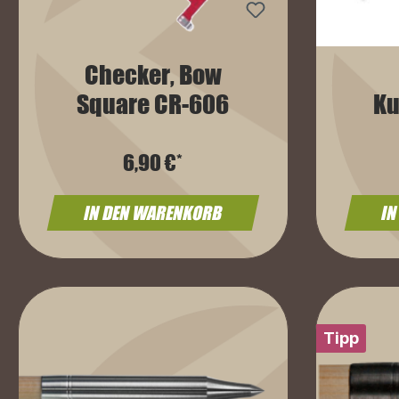
Checker, Bow
Square CR-606
Ku
6,90 €*
IN DEN WARENKORB
IN
Tipp