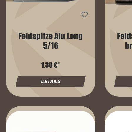
Feldspitze Alu Long
Feld
5/16
br
1,30 €*
DETAILS