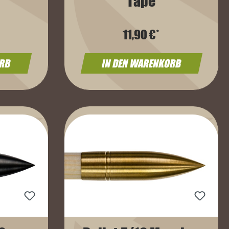
Tape
11,90 €*
ORB
IN DEN WARENKORB