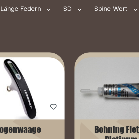
Länge Federn
SD
Spine-Wert
ogenwaage
Bohning Fle