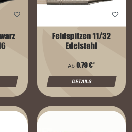
hwarz
Feldspitzen 11/32
16
Edelstahl
0,79 €*
Ab
DETAILS