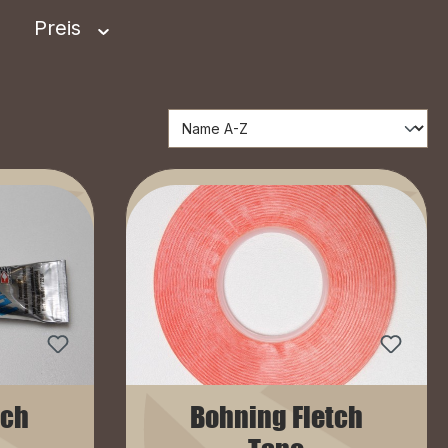
Preis
tch
Bohning Fletch