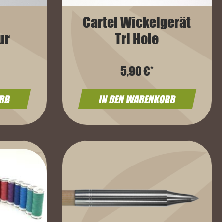
Cartel Wickelgerät
ur
Tri Hole
5,90 €*
ORB
IN DEN WARENKORB