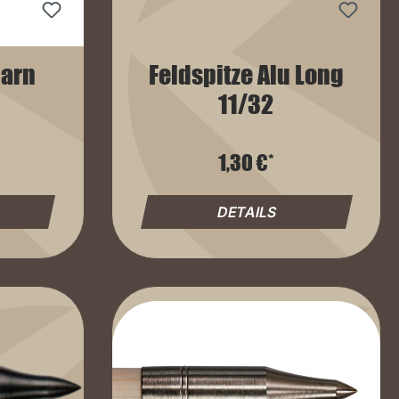
garn
Feldspitze Alu Long
11/32
1,30 €*
DETAILS