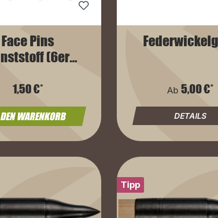
Face Pins
Federwickel
nststoff (6er
Pack)
1,50 €*
5,00 €*
Ab
 DEN WARENKORB
DETAILS
Tipp