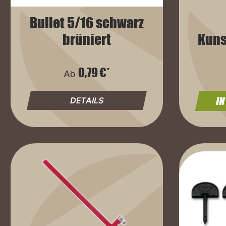
Bullet 5/16 schwarz
brüniert
Kuns
De
Köch
0,79 €*
Ab
IN
DETAILS