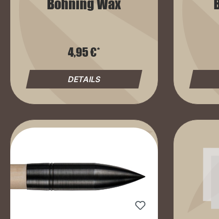
Bohning Wax
4,95 €*
DETAILS