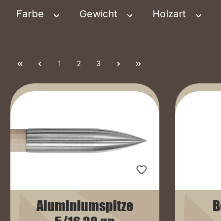
Farbe
Gewicht
Holzart
1
2
3
Aluminiumspitze
B