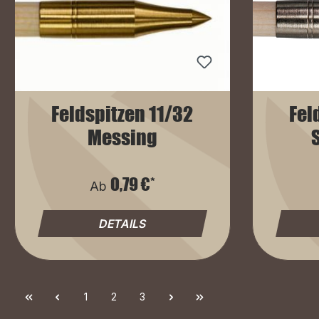
Feldspitzen 11/32
Fel
Messing
0,79 €*
Ab
DETAILS
1
2
3